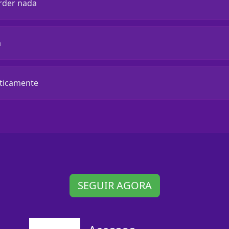
erder nada
a
aticamente
SEGUIR AGORA