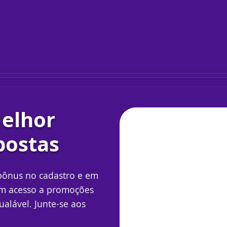
Melhor
postas
bônus no cadastro e em
em acesso a promoções
ualável. Junte-se aos