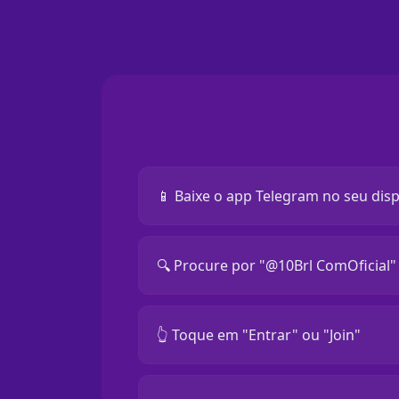
📱 Baixe o app Telegram no seu disp
🔍 Procure por "@10Brl ComOficial"
👆 Toque em "Entrar" ou "Join"