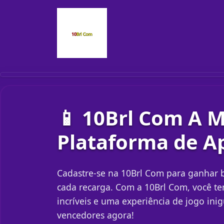
📱 10Brl Com A 
Plataforma de A
Cadastre-se na 10Brl Com para ganhar 
cada recarga. Com a 10Brl Com, você t
incríveis e uma experiência de jogo inig
vencedores agora!