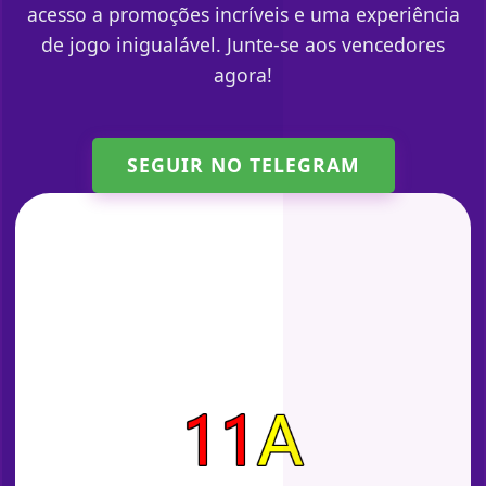
acesso a promoções incríveis e uma experiência
de jogo inigualável. Junte-se aos vencedores
agora!
SEGUIR NO TELEGRAM