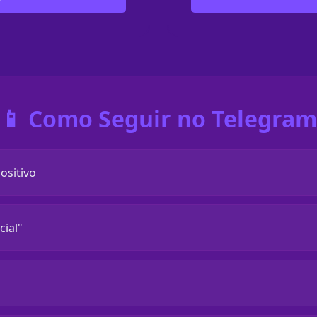
📱 Como Seguir no Telegram
ositivo
ial"