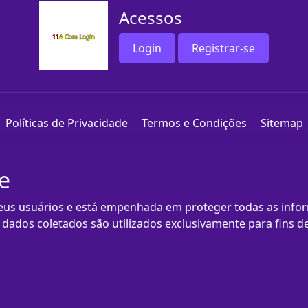
Acessos
Login
Registrar-se
Políticas de Privacidade
Termos e Condições
Sitemap
de
seus usuários e está empenhada em proteger todas as info
dados coletados são utilizados exclusivamente para fins d