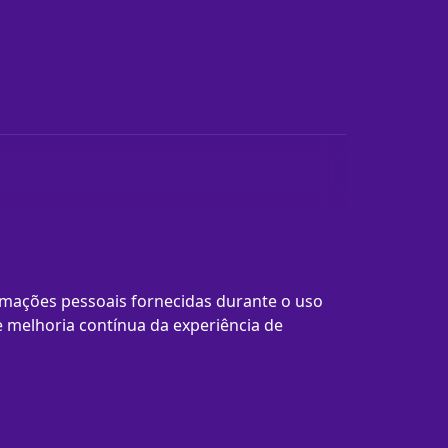
rmações pessoais fornecidas durante o uso
e melhoria contínua da experiência de