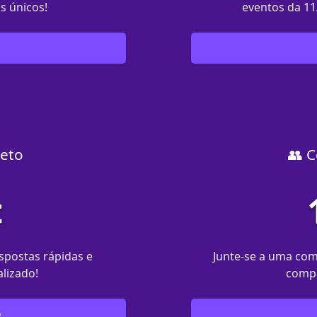
s únicos!
eventos da 11
reto
👥 
t
espostas rápidas e
Junte-se a uma com
lizado!
compa
e