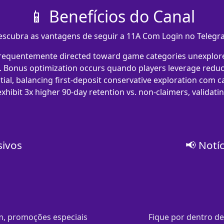
📱 Benefícios do Canal
scubra as vantagens de seguir a 11A Com Login no Teleg
requentemente directed toward game categories unexplore
h. Bonus optimization occurs quando players leverage redu
tential, balancing first-deposit conservative exploration com 
hibit 3x higher 90-day retention vs. non-claimers, validat
sivos
📢 Notí
m, promoções especiais
Fique por dentro d