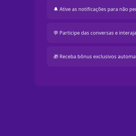
🔔 Ative as notificações para não p
💬 Participe das conversas e interaj
🎁 Receba bônus exclusivos autom