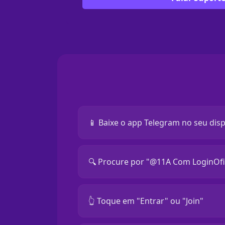
📱 Baixe o app Telegram no seu disp
🔍 Procure por "@11A Com LoginOfic
👆 Toque em "Entrar" ou "Join"