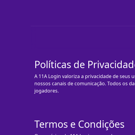
Políticas de Privacida
A 11A Login valoriza a privacidade de seus
nossos canais de comunicação. Todos os dad
jogadores.
Termos e Condições