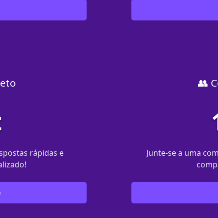
reto
👥 
t
espostas rápidas e
Junte-se a uma com
lizado!
compa
e