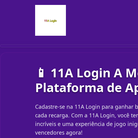
📱 11A Login A M
Plataforma de A
Cadastre-se na 11A Login para ganhar 
cada recarga. Com a 11A Login, você t
incríveis e uma experiência de jogo inig
vencedores agora!