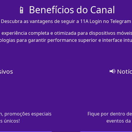
📱 Benefícios do Canal
Descubra as vantagens de seguir a 11A Login no Telegram
a experiência completa e otimizada para dispositivos móve
ologias para garantir performance superior e interface intui
sivos
📢 Notí
m, promoções especiais
Fique por dentro d
s únicos!
eventos da