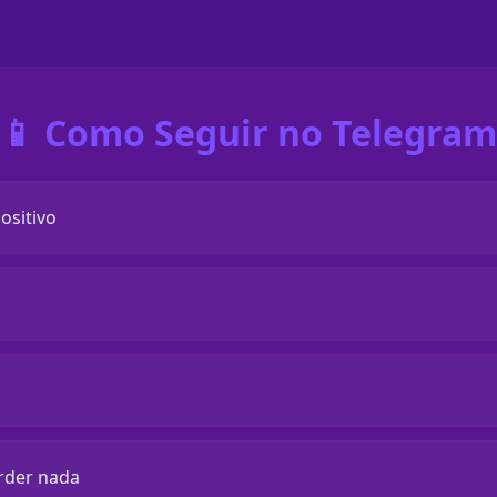
📱 Como Seguir no Telegram
ositivo
erder nada