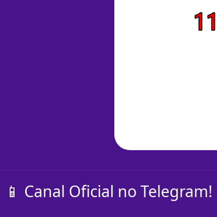
📱 Canal Oficial no Telegram!