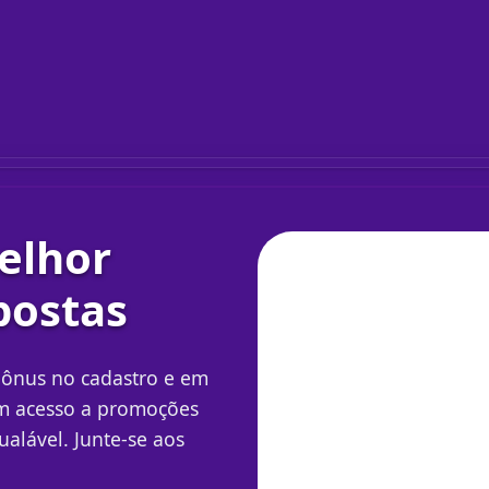
elhor
postas
bônus no cadastro e em
em acesso a promoções
ualável. Junte-se aos