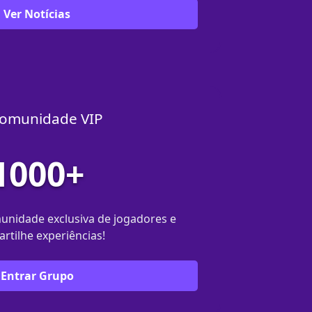
Ver Notícias
Comunidade VIP
1000+
unidade exclusiva de jogadores e
rtilhe experiências!
Entrar Grupo