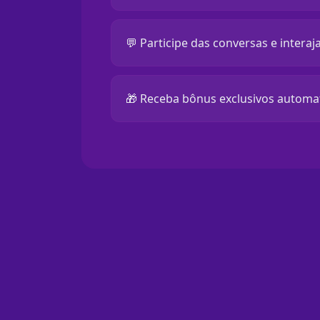
💬 Participe das conversas e interaj
🎁 Receba bônus exclusivos autom