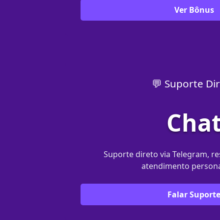
Ver Bônus
💬 Suporte Di
Cha
Suporte direto via Telegram, r
atendimento persona
Falar Suport