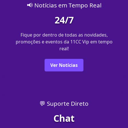
📢 Notícias em Tempo Real
24/7
Fique por dentro de todas as novidades,
promoções e eventos da 11CC Vip em tempo
real!
Ver Notícias
💬 Suporte Direto
Chat