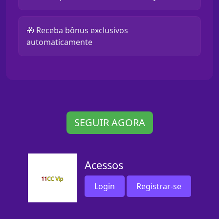
🎁 Receba bônus exclusivos
automaticamente
SEGUIR AGORA
Acessos
Login
Registrar-se