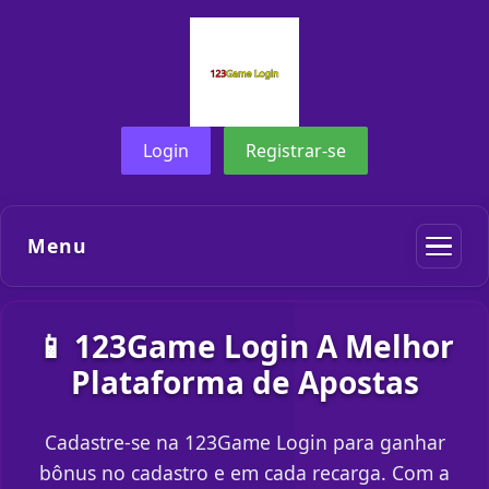
Login
Registrar-se
Menu
📱 123Game Login A Melhor
Plataforma de Apostas
Cadastre-se na 123Game Login para ganhar
bônus no cadastro e em cada recarga. Com a