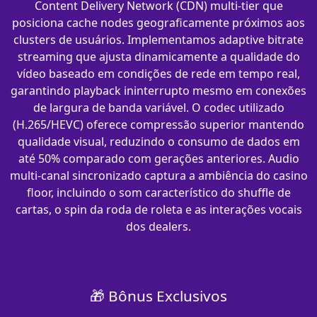
Content Delivery Network (CDN) multi-tier que
posiciona cache nodes geograficamente próximos aos
clusters de usuários. Implementamos adaptive bitrate
streaming que ajusta dinamicamente a qualidade do
vídeo baseado em condições de rede em tempo real,
garantindo playback ininterrupto mesmo em conexões
de largura de banda variável. O codec utilizado
(H.265/HEVC) oferece compressão superior mantendo
qualidade visual, reduzindo o consumo de dados em
até 50% comparado com gerações anteriores. Audio
multi-canal sincronizado captura a ambiência do casino
floor, incluindo o som característico do shuffle de
cartas, o spin da roda de roleta e as interações vocais
dos dealers.
🎁 Bônus Exclusivos