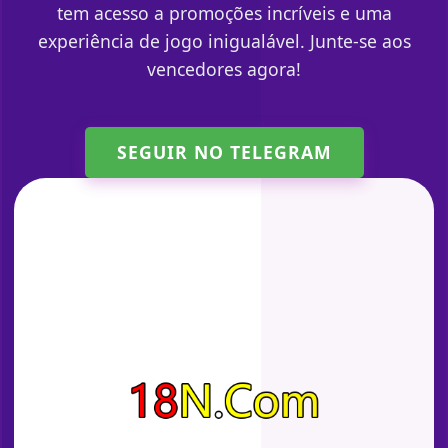
tem acesso a promoções incríveis e uma
experiência de jogo inigualável. Junte-se aos
vencedores agora!
SEGUIR NO TELEGRAM