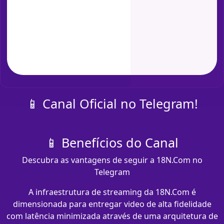
📱 Canal Oficial no Telegram!
📱 Benefícios do Canal
Descubra as vantagens de seguir a 18N.Com no
Telegram
A infraestrutura de streaming da 18N.Com é
dimensionada para entregar video de alta fidelidade
com latência minimizada através de uma arquitetura de