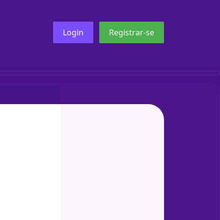
Login
Registrar-se