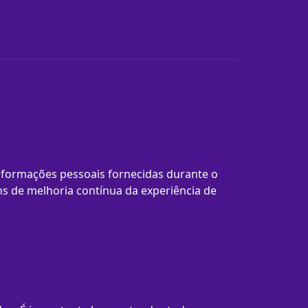
informações pessoais fornecidas durante o
ns de melhoria contínua da experiência de