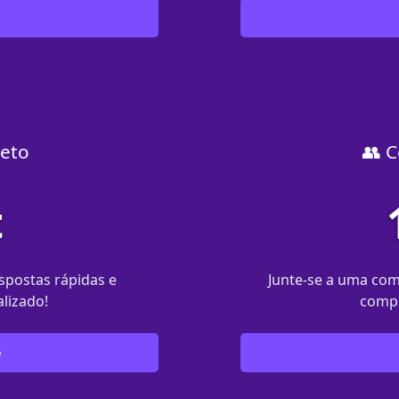
reto
👥 
t
espostas rápidas e
Junte-se a uma com
lizado!
compa
e