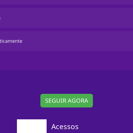
a
aticamente
SEGUIR AGORA
Acessos