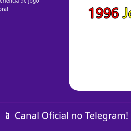
eriência de jogo
ora!
📱 Canal Oficial no Telegram!