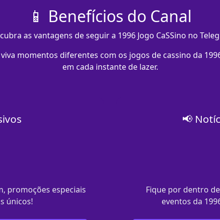
📱 Benefícios do Canal
cubra as vantagens de seguir a 1996 Jogo CaSSino no Tele
 e viva momentos diferentes com os jogos de cassino da 19
em cada instante de lazer.
sivos
📢 Notí
m, promoções especiais
Fique por dentro d
s únicos!
eventos da 199