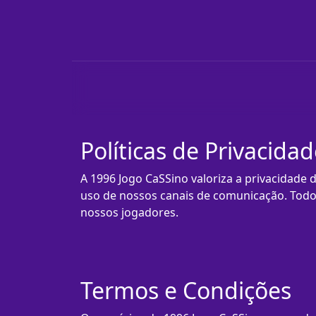
Políticas de Privacida
A 1996 Jogo CaSSino valoriza a privacidade
uso de nossos canais de comunicação. Todos
nossos jogadores.
Termos e Condições