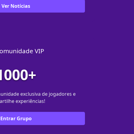
Ver Notícias
Comunidade VIP
1000+
unidade exclusiva de jogadores e
rtilhe experiências!
Entrar Grupo