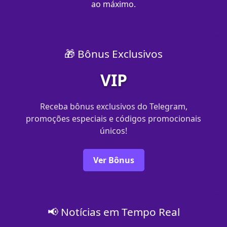
ao máximo.
🎁 Bônus Exclusivos
VIP
Receba bônus exclusivos do Telegram,
promoções especiais e códigos promocionais
únicos!
Ver Bônus
📢 Notícias em Tempo Real