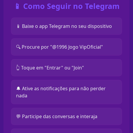
📱 Como Seguir no Telegram
📱 Baixe o app Telegram no seu dispositivo
🔍 Procure por "@1996 Jogo VipOficial"
👆 Toque em "Entrar" ou "Join"
🔔 Ative as notificações para não perder
nada
💬 Participe das conversas e interaja