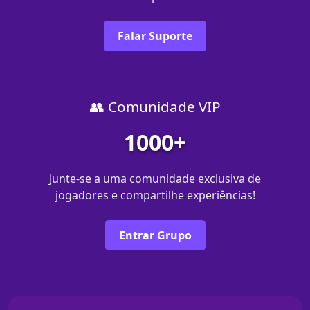
Falar Suporte
👥 Comunidade VIP
1000+
Junte-se a uma comunidade exclusiva de
jogadores e compartilhe experiências!
Entrar Grupo