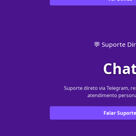
💬 Suporte Di
Cha
Suporte direto via Telegram, r
atendimento persona
Falar Suport