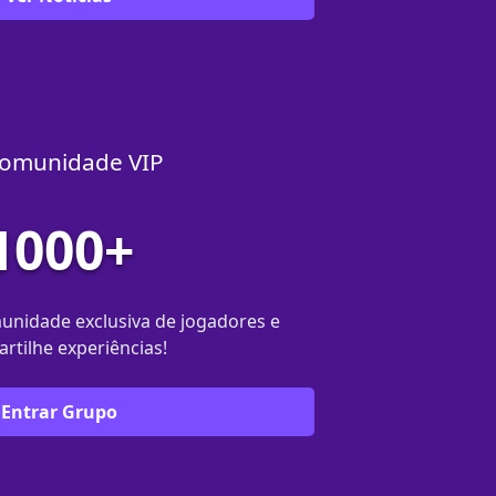
Comunidade VIP
1000+
unidade exclusiva de jogadores e
rtilhe experiências!
Entrar Grupo