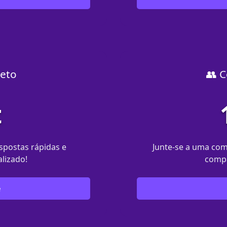
reto
👥 
t
espostas rápidas e
Junte-se a uma com
lizado!
compa
e