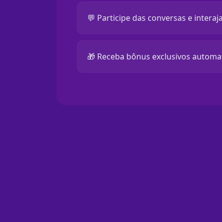
💬 Participe das conversas e interaj
🎁 Receba bônus exclusivos autom