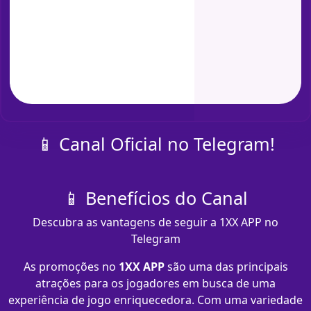
📱 Canal Oficial no Telegram!
📱 Benefícios do Canal
Descubra as vantagens de seguir a 1XX APP no
Telegram
As promoções no
1XX APP
são uma das principais
atrações para os jogadores em busca de uma
experiência de jogo enriquecedora. Com uma variedade