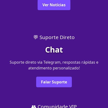
Ver Notícias
💬 Suporte Direto
Chat
Suporte direto via Telegram, respostas rápidas e
atendimento personalizado!
Falar Suporte
👥 Comunidade VIP