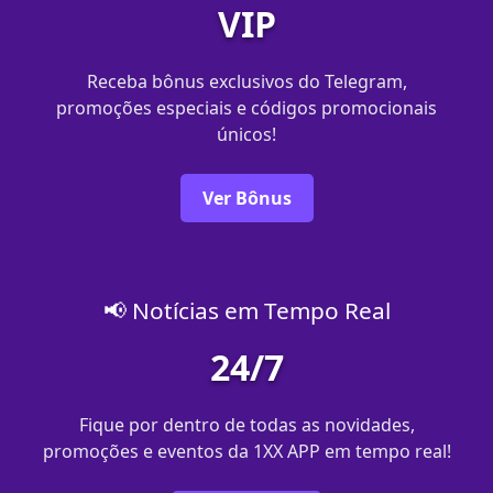
VIP
Receba bônus exclusivos do Telegram,
promoções especiais e códigos promocionais
únicos!
Ver Bônus
📢 Notícias em Tempo Real
24/7
Fique por dentro de todas as novidades,
promoções e eventos da 1XX APP em tempo real!