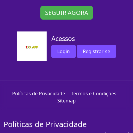
SEGUIR AGORA
Acessos
Login
Registrar-se
Políticas de Privacidade
Termos e Condições
Sitemap
Políticas de Privacidade