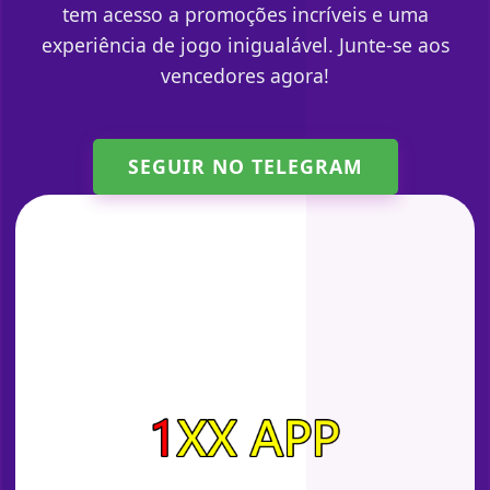
tem acesso a promoções incríveis e uma
experiência de jogo inigualável. Junte-se aos
vencedores agora!
SEGUIR NO TELEGRAM