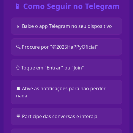
📱 Como Seguir no Telegram
📱 Baixe o app Telegram no seu dispositivo
🔍 Procure por "@2025HaPPyOficial"
👆 Toque em "Entrar" ou "Join"
🔔 Ative as notificações para não perder
nada
💬 Participe das conversas e interaja