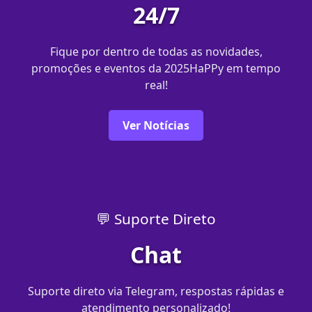
24/7
Fique por dentro de todas as novidades,
promoções e eventos da 2025HaPPy em tempo
real!
Ver Notícias
💬 Suporte Direto
Chat
Suporte direto via Telegram, respostas rápidas e
atendimento personalizado!