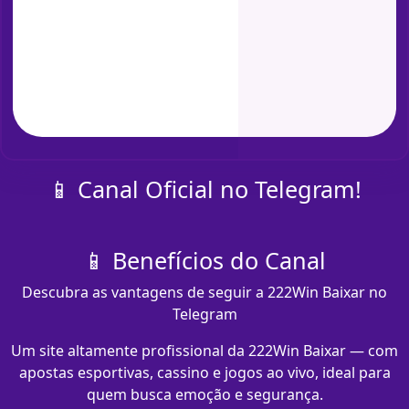
📱 Canal Oficial no Telegram!
📱 Benefícios do Canal
Descubra as vantagens de seguir a 222Win Baixar no
Telegram
Um site altamente profissional da 222Win Baixar — com
apostas esportivas, cassino e jogos ao vivo, ideal para
quem busca emoção e segurança.