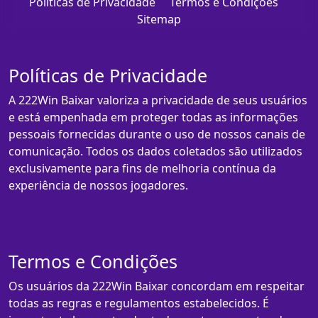
Políticas de Privacidade
Termos e Condições
Sitemap
Políticas de Privacidade
A 222Win Baixar valoriza a privacidade de seus usuários
e está empenhada em proteger todas as informações
pessoais fornecidas durante o uso de nossos canais de
comunicação. Todos os dados coletados são utilizados
exclusivamente para fins de melhoria contínua da
experiência de nossos jogadores.
Termos e Condições
Os usuários da 222Win Baixar concordam em respeitar
todas as regras e regulamentos estabelecidos. É