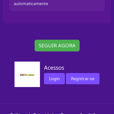
automaticamente
SEGUIR AGORA
Acessos
Login
Registrar-se