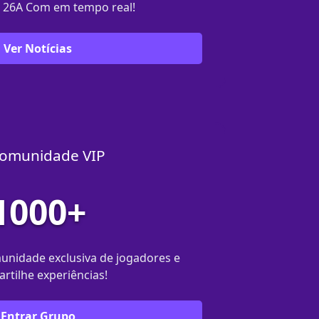
 26A Com em tempo real!
Ver Notícias
Comunidade VIP
1000+
unidade exclusiva de jogadores e
rtilhe experiências!
Entrar Grupo