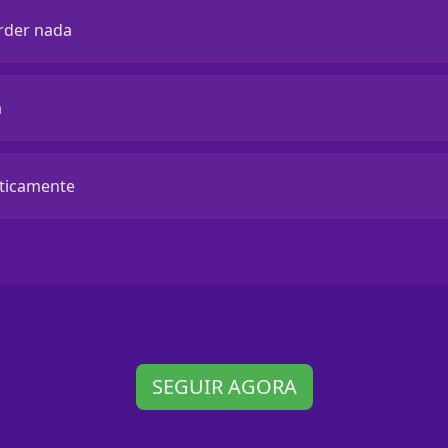
erder nada
a
aticamente
SEGUIR AGORA