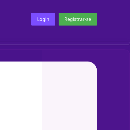
Login
Registrar-se