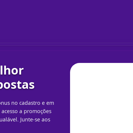
lhor
postas
ônus no cadastro e em
m acesso a promoções
ualável. Junte-se aos