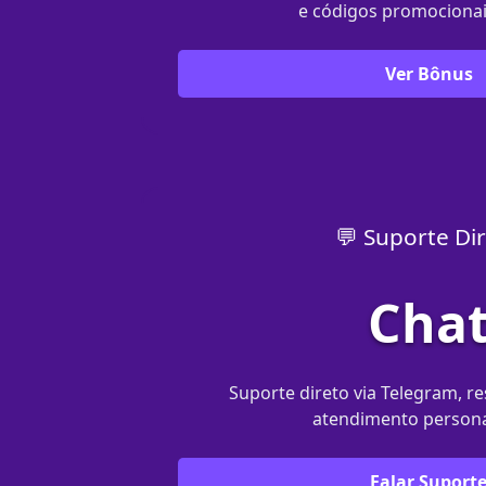
e códigos promocionai
Ver Bônus
💬 Suporte Di
Cha
Suporte direto via Telegram, r
atendimento persona
Falar Suport