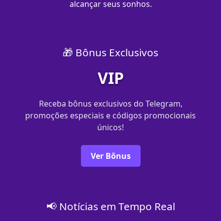
alcançar seus sonhos.
🎁 Bônus Exclusivos
VIP
Receba bônus exclusivos do Telegram,
promoções especiais e códigos promocionais
únicos!
Ver Bônus
📢 Notícias em Tempo Real