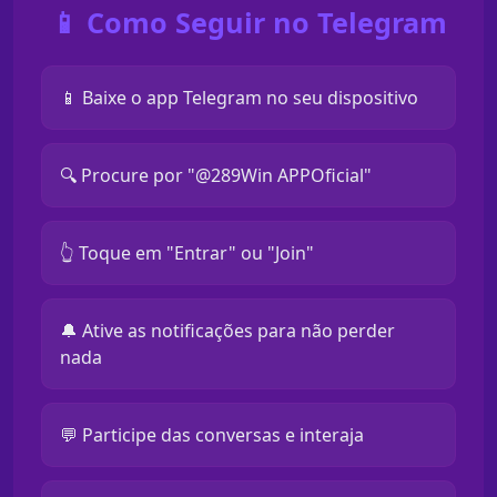
📱 Como Seguir no Telegram
📱 Baixe o app Telegram no seu dispositivo
🔍 Procure por "@289Win APPOficial"
👆 Toque em "Entrar" ou "Join"
🔔 Ative as notificações para não perder
nada
💬 Participe das conversas e interaja