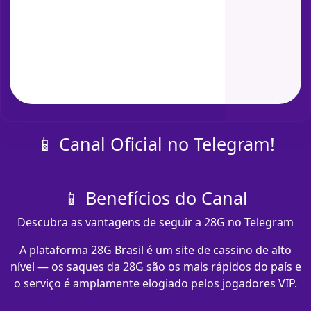
📱 Canal Oficial no Telegram!
📱 Benefícios do Canal
Descubra as vantagens de seguir a 28G no Telegram
A plataforma 28G Brasil é um site de cassino de alto
nível — os saques da 28G são os mais rápidos do país e
o serviço é amplamente elogiado pelos jogadores VIP.