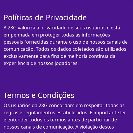
Políticas de Privacidade
A 28G valoriza a privacidade de seus usuários e está
empenhada em proteger todas as informações
pessoais fornecidas durante o uso de nossos canais de
comunicação. Todos os dados coletados são utilizados
exclusivamente para fins de melhoria contínua da
experiência de nossos jogadores.
Termos e Condições
Os usuários da 28G concordam em respeitar todas as
regras e regulamentos estabelecidos. É importante ler
e entender todos os termos antes de participar de
nossos canais de comunicação. A violação destes