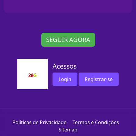
SEGUIR AGORA
Acessos
Login
Registrar-se
Políticas de Privacidade
Termos e Condições
Sitemap