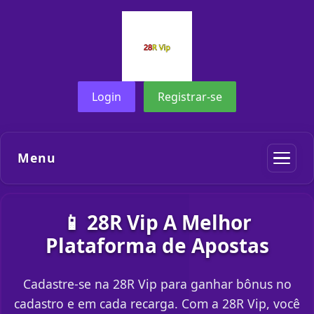
Login
Registrar-se
Menu
📱 28R Vip A Melhor
Plataforma de Apostas
Cadastre-se na 28R Vip para ganhar bônus no
cadastro e em cada recarga. Com a 28R Vip, você