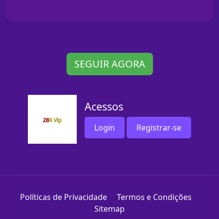
SEGUIR AGORA
Acessos
Login
Registrar-se
Políticas de Privacidade
Termos e Condições
Sitemap