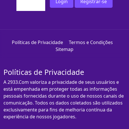
Login
Registrar-se
Políticas de Privacidade
Termos e Condições
Sitemap
Políticas de Privacidade
A 2933.Com valoriza a privacidade de seus usuários e
está empenhada em proteger todas as informações
pessoais fornecidas durante o uso de nossos canais de
comunicação. Todos os dados coletados são utilizados
exclusivamente para fins de melhoria contínua da
experiência de nossos jogadores.