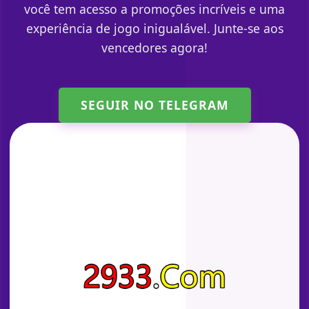
você tem acesso a promoções incríveis e uma
experiência de jogo inigualável. Junte-se aos
vencedores agora!
SEGUIR NO TELEGRAM