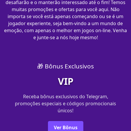
desafiarão e o manterão interessado até o fim! Temos
muitas promoções e ofertas para você aqui. Não
importa se você está apenas começando ou se é um
jogador experiente, seja bem-vindo a um mundo de
emoção, com apenas o melhor em jogos on-line. Venha
e junte-se a nós hoje mesmo!
🎁 Bônus Exclusivos
VIP
Receba bônus exclusivos do Telegram,
promoções especiais e códigos promocionais
únicos!
Ver Bônus