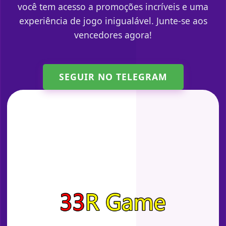
você tem acesso a promoções incríveis e uma
experiência de jogo inigualável. Junte-se aos
vencedores agora!
SEGUIR NO TELEGRAM