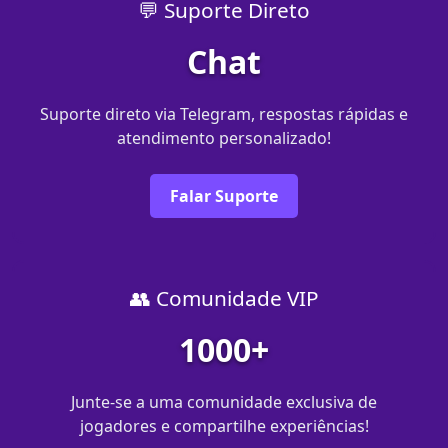
💬 Suporte Direto
Chat
Suporte direto via Telegram, respostas rápidas e
atendimento personalizado!
Falar Suporte
👥 Comunidade VIP
1000+
Junte-se a uma comunidade exclusiva de
jogadores e compartilhe experiências!