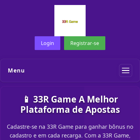
Login
Registrar-se
Menu
📱 33R Game A Melhor
Plataforma de Apostas
Cadastre-se na 33R Game para ganhar bônus no
cadastro e em cada recarga. Com a 33R Game,