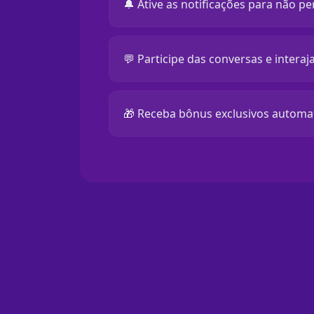
🔔 Ative as notificações para não p
💬 Participe das conversas e interaj
🎁 Receba bônus exclusivos autom