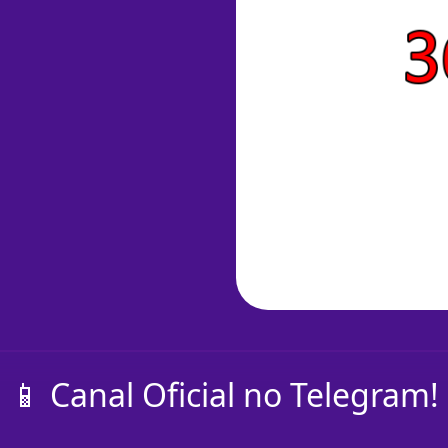
📱 Canal Oficial no Telegram!