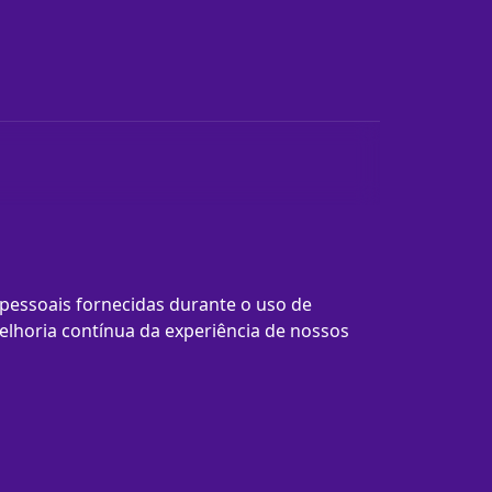
pessoais fornecidas durante o uso de
elhoria contínua da experiência de nossos