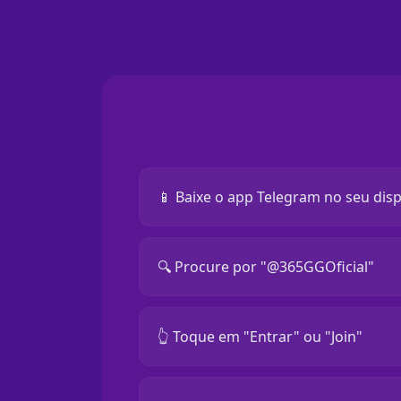
📱 Baixe o app Telegram no seu disp
🔍 Procure por "@365GGOficial"
👆 Toque em "Entrar" ou "Join"