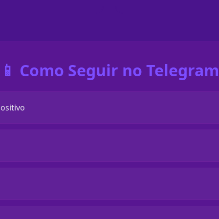
📱 Como Seguir no Telegram
ositivo