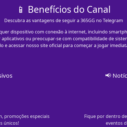
📱 Benefícios do Canal
Descubra as vantagens de seguir a 365GG no Telegram
quer dispositivo com conexão à internet, incluindo smartp
r aplicativos ou preocupar-se com compatibilidade de siste
do e acessar nosso site oficial para começar a jogar imedia
sivos
📢 Notí
m, promoções especiais
Fique por dentro d
s únicos!
eventos d