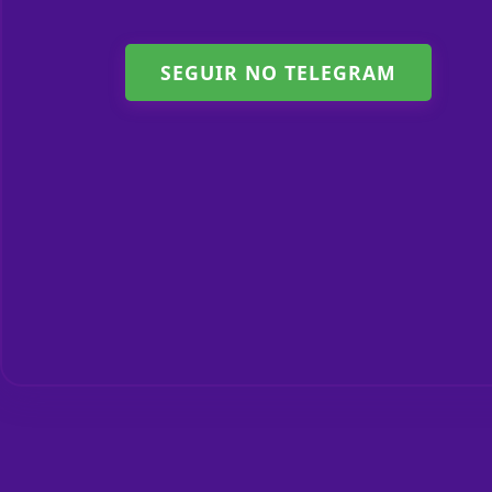
SEGUIR NO TELEGRAM