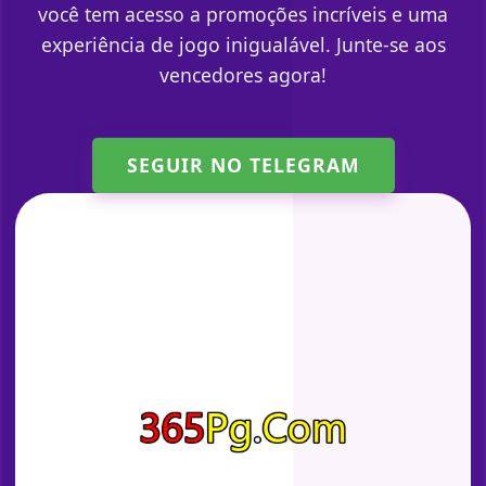
você tem acesso a promoções incríveis e uma
experiência de jogo inigualável. Junte-se aos
vencedores agora!
SEGUIR NO TELEGRAM