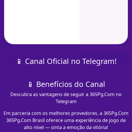
📱 Canal Oficial no Telegram!
📱 Benefícios do Canal
Descubra as vantagens de seguir a 365Pg.Com no
Telegram
Em parceria com os melhores provedores, a 365Pg.Com
365Pg.Com Brasil oferece uma experiência de jogo de
alto nível — sinta a emoção da vitória!