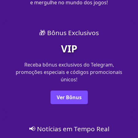
e mergulhe no mundo dos jogos!
🎁 Bônus Exclusivos
VIP
Receba bônus exclusivos do Telegram,
promoções especiais e códigos promocionais
únicos!
Ver Bônus
📢 Notícias em Tempo Real