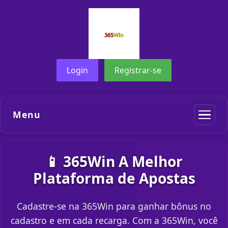
Login
Registrar-se
Menu
📱 365Win A Melhor
Plataforma de Apostas
Cadastre-se na 365Win para ganhar bônus no
cadastro e em cada recarga. Com a 365Win, você