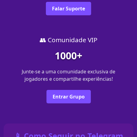
Falar Suporte
👥 Comunidade VIP
1000+
Junte-se a uma comunidade exclusiva de
jogadores e compartilhe experiências!
Entrar Grupo
📱 Como Seguir no Telegram