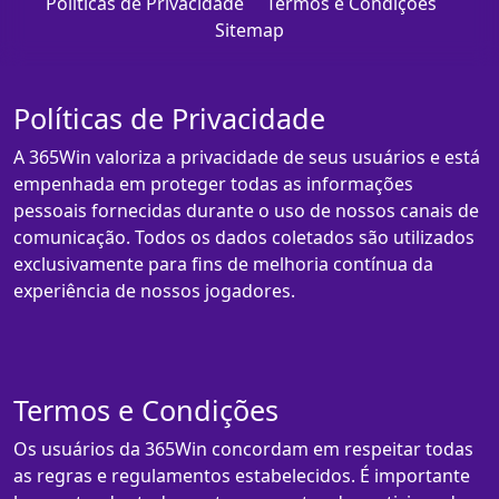
Políticas de Privacidade
Termos e Condições
Sitemap
Políticas de Privacidade
A 365Win valoriza a privacidade de seus usuários e está
empenhada em proteger todas as informações
pessoais fornecidas durante o uso de nossos canais de
comunicação. Todos os dados coletados são utilizados
exclusivamente para fins de melhoria contínua da
experiência de nossos jogadores.
Termos e Condições
Os usuários da 365Win concordam em respeitar todas
as regras e regulamentos estabelecidos. É importante