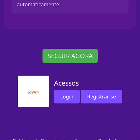
automaticamente
SEGUIR AGORA
Acessos
Login
Registrar-se