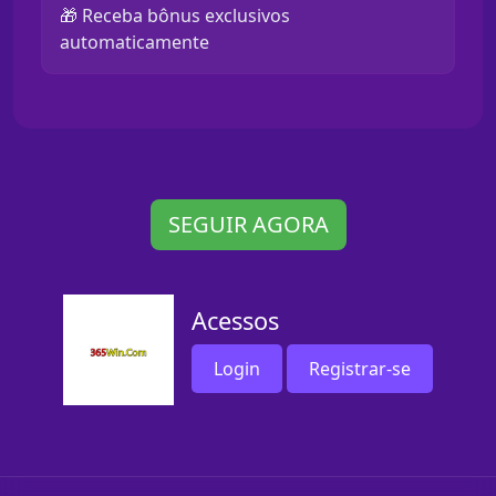
🎁 Receba bônus exclusivos
automaticamente
SEGUIR AGORA
Acessos
Login
Registrar-se