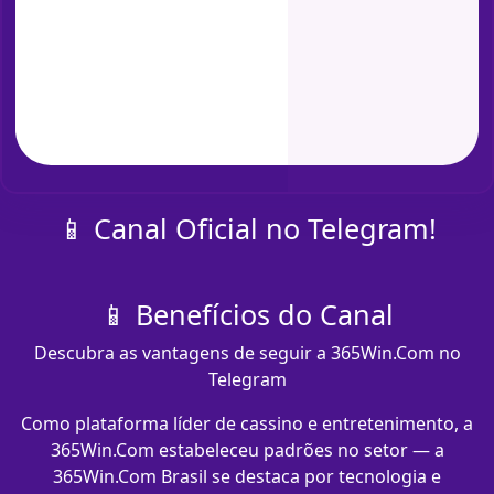
📱 Canal Oficial no Telegram!
📱 Benefícios do Canal
Descubra as vantagens de seguir a 365Win.Com no
Telegram
Como plataforma líder de cassino e entretenimento, a
365Win.Com estabeleceu padrões no setor — a
365Win.Com Brasil se destaca por tecnologia e