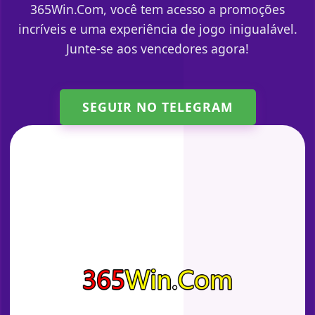
365Win.Com, você tem acesso a promoções
incríveis e uma experiência de jogo inigualável.
Junte-se aos vencedores agora!
SEGUIR NO TELEGRAM