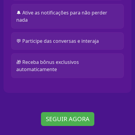
🔔 Ative as notificações para não perder
nada
💬 Participe das conversas e interaja
🎁 Receba bônus exclusivos
automaticamente
SEGUIR AGORA