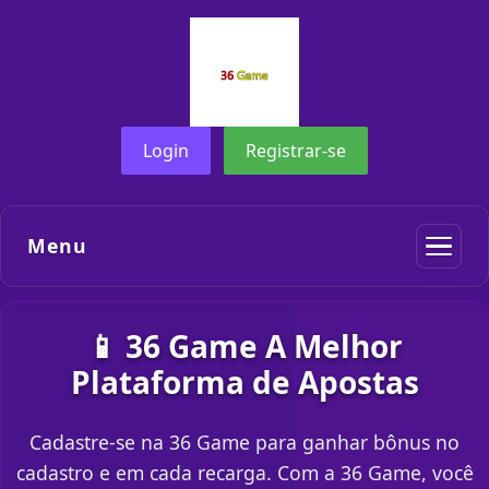
Login
Registrar-se
Menu
📱 36 Game A Melhor
Plataforma de Apostas
Cadastre-se na 36 Game para ganhar bônus no
cadastro e em cada recarga. Com a 36 Game, você