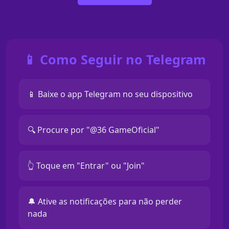
📱 Como Seguir no Telegram
📱 Baixe o app Telegram no seu dispositivo
🔍 Procure por "@36 GameOficial"
👆 Toque em "Entrar" ou "Join"
🔔 Ative as notificações para não perder
nada