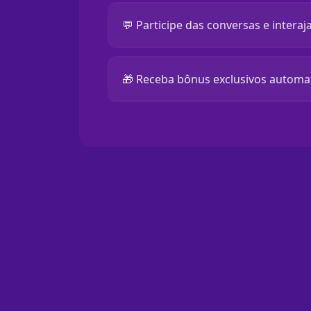
💬 Participe das conversas e interaj
🎁 Receba bônus exclusivos autom