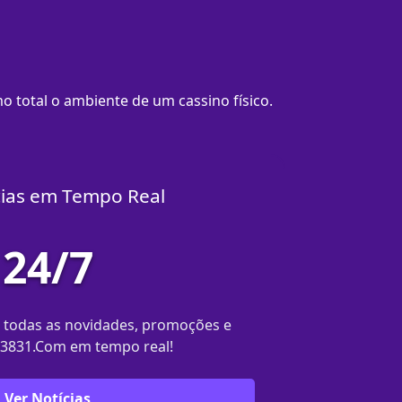
 total o ambiente de um cassino físico.
cias em Tempo Real
24/7
e todas as novidades, promoções e
 3831.Com em tempo real!
Ver Notícias