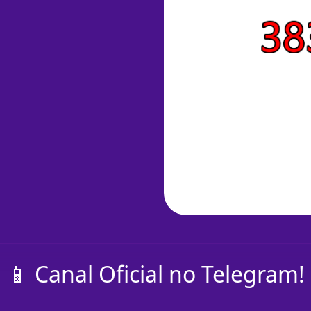
📱 Canal Oficial no Telegram!