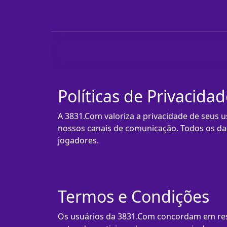
Políticas de Privacida
A 3831.Com valoriza a privacidade de seus 
nossos canais de comunicação. Todos os dad
jogadores.
Termos e Condições
Os usuários da 3831.Com concordam em resp