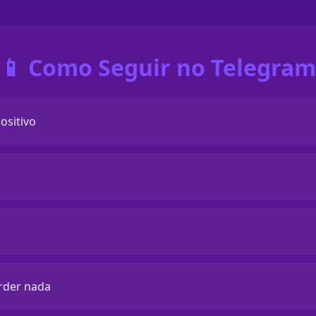
📱 Como Seguir no Telegram
ositivo
erder nada