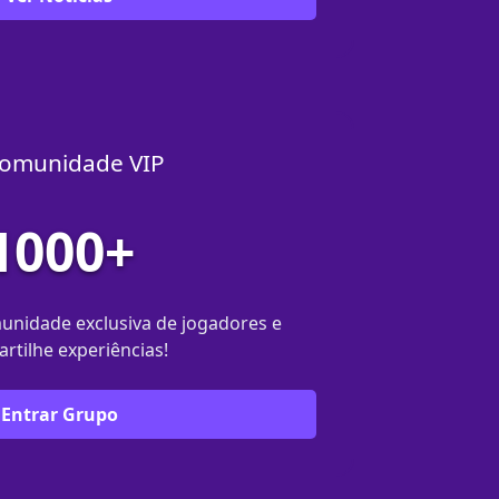
Comunidade VIP
1000+
unidade exclusiva de jogadores e
rtilhe experiências!
Entrar Grupo