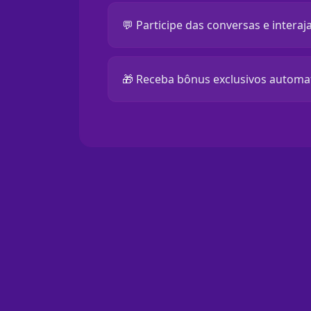
💬 Participe das conversas e interaj
🎁 Receba bônus exclusivos autom