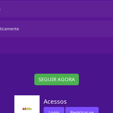
a
aticamente
SEGUIR AGORA
Acessos
Login
Registrar-se