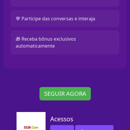
💬 Participe das conversas e interaja
🎁 Receba bônus exclusivos
automaticamente
SEGUIR AGORA
Acessos