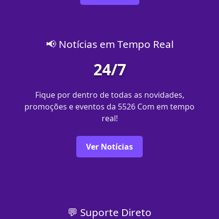
📢 Notícias em Tempo Real
24/7
Fique por dentro de todas as novidades,
promoções e eventos da 5526 Com em tempo
real!
Ver Notícias
💬 Suporte Direto