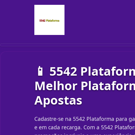
📱 5542 Platafor
Melhor Platafor
Apostas
Cadastre-se na 5542 Plataforma para g
e em cada recarga. Com a 5542 Platafor