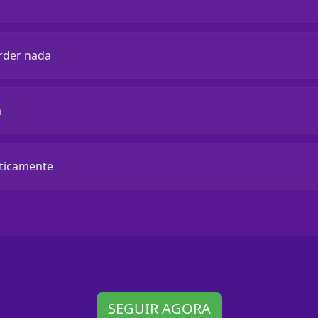
erder nada
a
aticamente
SEGUIR AGORA