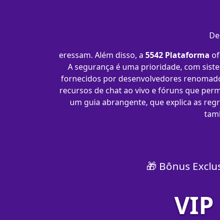
De
eressam. Além disso, a
5542 Plataforma
of
A segurança é uma prioridade, com siste
fornecidos por desenvolvedores renomados
recursos de chat ao vivo e fóruns que perm
um guia abrangente, que explica as regr
tam
🎁 Bônus Exclu
VIP