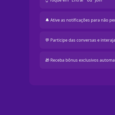
👆 Toque em "Entrar" ou "Join"
🔔 Ative as notificações para não p
💬 Participe das conversas e interaj
🎁 Receba bônus exclusivos autom