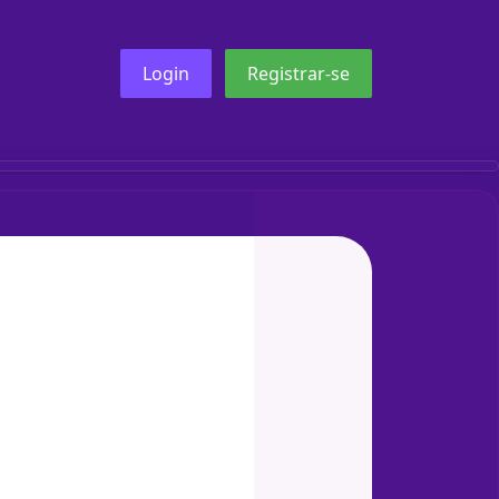
Login
Registrar-se