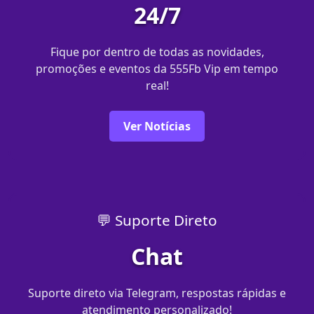
24/7
Fique por dentro de todas as novidades,
promoções e eventos da 555Fb Vip em tempo
real!
Ver Notícias
💬 Suporte Direto
Chat
Suporte direto via Telegram, respostas rápidas e
atendimento personalizado!