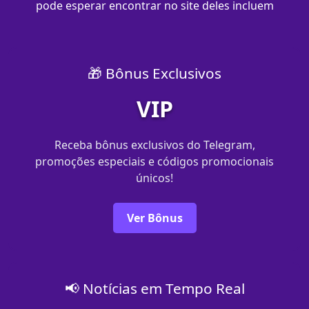
pode esperar encontrar no site deles incluem
🎁 Bônus Exclusivos
VIP
Receba bônus exclusivos do Telegram,
promoções especiais e códigos promocionais
únicos!
Ver Bônus
📢 Notícias em Tempo Real