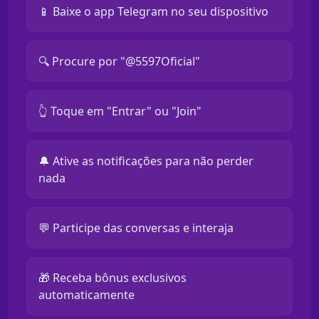
📱 Baixe o app Telegram no seu dispositivo
🔍 Procure por "@5597Oficial"
👆 Toque em "Entrar" ou "Join"
🔔 Ative as notificações para não perder
nada
💬 Participe das conversas e interaja
🎁 Receba bônus exclusivos
automaticamente