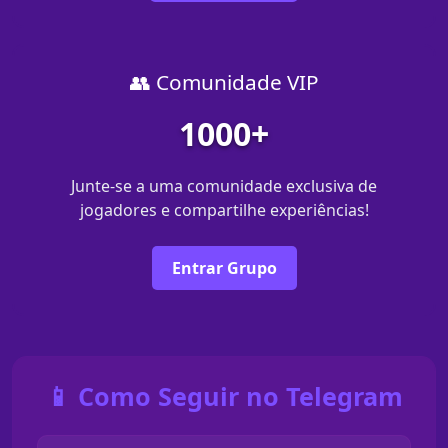
👥 Comunidade VIP
1000+
Junte-se a uma comunidade exclusiva de
jogadores e compartilhe experiências!
Entrar Grupo
📱 Como Seguir no Telegram