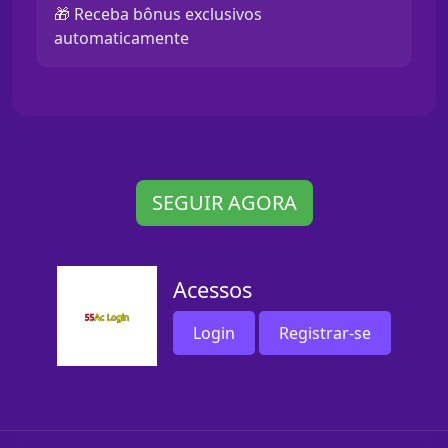
🎁 Receba bônus exclusivos
automaticamente
SEGUIR AGORA
Acessos
Login
Registrar-se