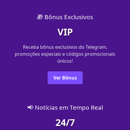
🎁 Bônus Exclusivos
VIP
Receba bônus exclusivos do Telegram,
promoções especiais e códigos promocionais
únicos!
Ver Bônus
📢 Notícias em Tempo Real
24/7