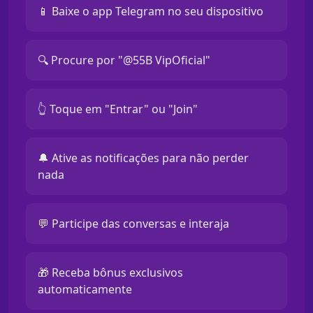
📱 Baixe o app Telegram no seu dispositivo
🔍 Procure por "@55B VipOficial"
👆 Toque em "Entrar" ou "Join"
🔔 Ative as notificações para não perder
nada
💬 Participe das conversas e interaja
🎁 Receba bônus exclusivos
automaticamente