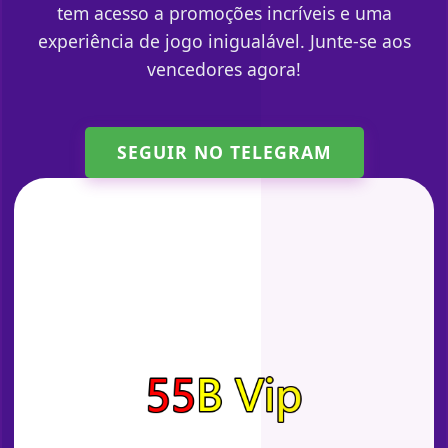
tem acesso a promoções incríveis e uma
experiência de jogo inigualável. Junte-se aos
vencedores agora!
SEGUIR NO TELEGRAM