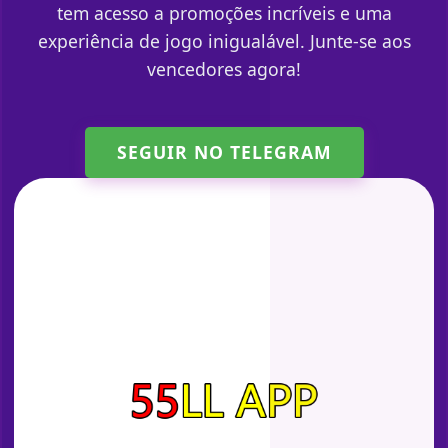
tem acesso a promoções incríveis e uma
experiência de jogo inigualável. Junte-se aos
vencedores agora!
SEGUIR NO TELEGRAM