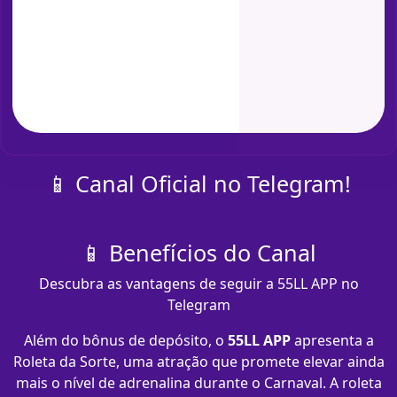
📱 Canal Oficial no Telegram!
📱 Benefícios do Canal
Descubra as vantagens de seguir a 55LL APP no
Telegram
Além do bônus de depósito, o
55LL APP
apresenta a
Roleta da Sorte, uma atração que promete elevar ainda
mais o nível de adrenalina durante o Carnaval. A roleta