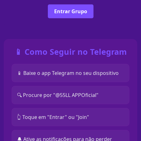
Entrar Grupo
📱 Como Seguir no Telegram
📱 Baixe o app Telegram no seu dispositivo
🔍 Procure por "@55LL APPOficial"
👆 Toque em "Entrar" ou "Join"
🔔 Ative as notificações para não perder