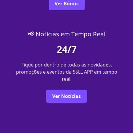
Ver Bônus
📢 Notícias em Tempo Real
24/7
Fique por dentro de todas as novidades,
promoções e eventos da 55LL APP em tempo
real!
Ver Notícias