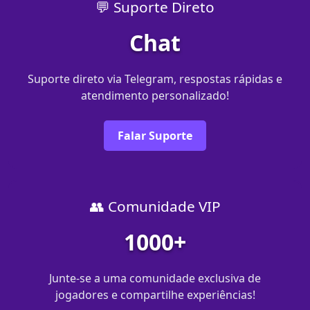
💬 Suporte Direto
Chat
Suporte direto via Telegram, respostas rápidas e
atendimento personalizado!
Falar Suporte
👥 Comunidade VIP
1000+
Junte-se a uma comunidade exclusiva de
jogadores e compartilhe experiências!