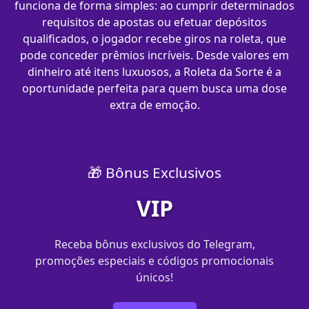
funciona de forma simples: ao cumprir determinados
requisitos de apostas ou efetuar depósitos
qualificados, o jogador recebe giros na roleta, que
pode conceder prêmios incríveis. Desde valores em
dinheiro até itens luxuosos, a Roleta da Sorte é a
oportunidade perfeita para quem busca uma dose
extra de emoção.
🎁 Bônus Exclusivos
VIP
Receba bônus exclusivos do Telegram,
promoções especiais e códigos promocionais
únicos!