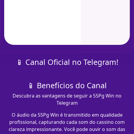
📱 Canal Oficial no Telegram!
📱 Benefícios do Canal
Descubra as vantagens de seguir a 55Pg Win no
Telegram
O áudio da 55Pg Win é transmitido em qualidade
profissional, capturando cada som do cassino com
clareza impressionante. Você pode ouvir o som das