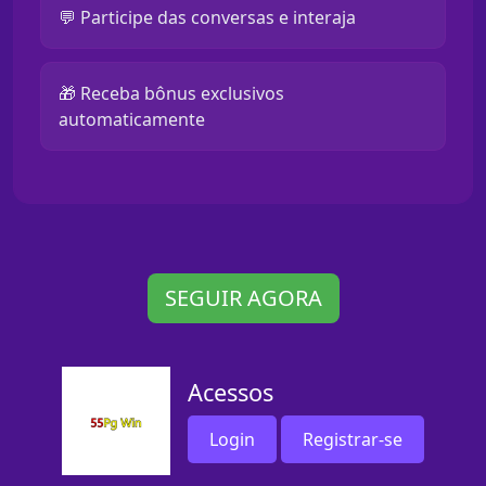
💬 Participe das conversas e interaja
🎁 Receba bônus exclusivos
automaticamente
SEGUIR AGORA
Acessos
Login
Registrar-se