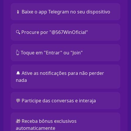
📱 Baixe o app Telegram no seu dispositivo
🔍 Procure por "@567WinOficial"
👆 Toque em "Entrar" ou "Join"
🔔 Ative as notificações para não perder
nada
💬 Participe das conversas e interaja
🎁 Receba bônus exclusivos
automaticamente