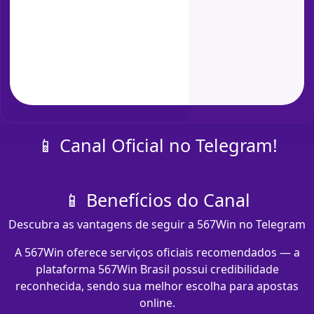
📱 Canal Oficial no Telegram!
📱 Benefícios do Canal
Descubra as vantagens de seguir a 567Win no Telegram
A 567Win oferece serviços oficiais recomendados — a
plataforma 567Win Brasil possui credibilidade
reconhecida, sendo sua melhor escolha para apostas
online.