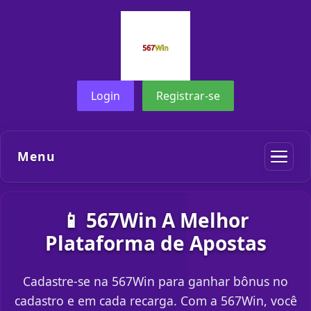
Login
Registrar-se
Menu
📱 567Win A Melhor
Plataforma de Apostas
Cadastre-se na 567Win para ganhar bônus no
cadastro e em cada recarga. Com a 567Win, você