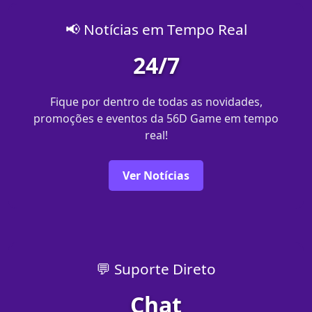
📢 Notícias em Tempo Real
24/7
Fique por dentro de todas as novidades,
promoções e eventos da 56D Game em tempo
real!
Ver Notícias
💬 Suporte Direto
Chat