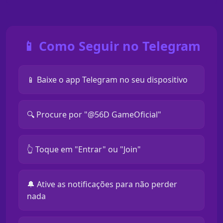
📱 Como Seguir no Telegram
📱 Baixe o app Telegram no seu dispositivo
🔍 Procure por "@56D GameOficial"
👆 Toque em "Entrar" ou "Join"
🔔 Ative as notificações para não perder
nada