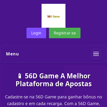
Login
Registrar-se
Menu
📱 56D Game A Melhor
Plataforma de Apostas
Cadastre-se na 56D Game para ganhar bônus no
cadastro e em cada recarga. Com a 56D Game,