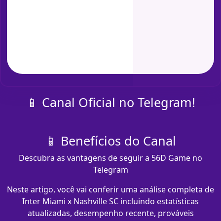
📱 Canal Oficial no Telegram!
📱 Benefícios do Canal
Descubra as vantagens de seguir a 56D Game no
Telegram
Neste artigo, você vai conferir uma análise completa de
Inter Miami x Nashville SC incluindo estatísticas
atualizadas, desempenho recente, prováveis