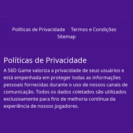
Políticas de Privacidade
Termos e Condições
Sitemap
Políticas de Privacidade
A 56D Game valoriza a privacidade de seus usuários e
está empenhada em proteger todas as informações
pessoais fornecidas durante o uso de nossos canais de
comunicação. Todos os dados coletados são utilizados
exclusivamente para fins de melhoria contínua da
experiência de nossos jogadores.