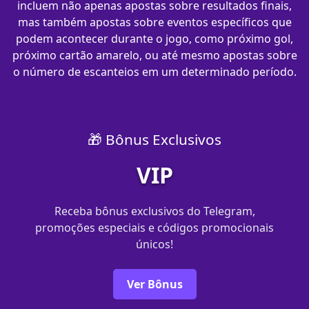
incluem não apenas apostas sobre resultados finais,
mas também apostas sobre eventos específicos que
podem acontecer durante o jogo, como próximo gol,
próximo cartão amarelo, ou até mesmo apostas sobre
o número de escanteios em um determinado período.
🎁 Bônus Exclusivos
VIP
Receba bônus exclusivos do Telegram,
promoções especiais e códigos promocionais
únicos!
Ver Bônus