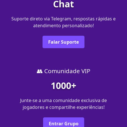
Chat
Suporte direto via Telegram, respostas rápidas e
atendimento personalizado!
Falar Suporte
👥 Comunidade VIP
1000+
Junte-se a uma comunidade exclusiva de
jogadores e compartilhe experiências!
Entrar Grupo