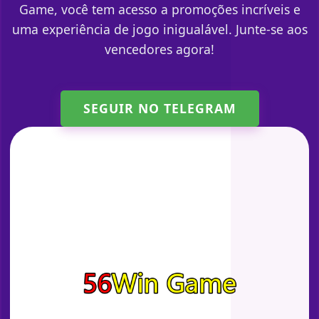
Game, você tem acesso a promoções incríveis e
uma experiência de jogo inigualável. Junte-se aos
vencedores agora!
SEGUIR NO TELEGRAM