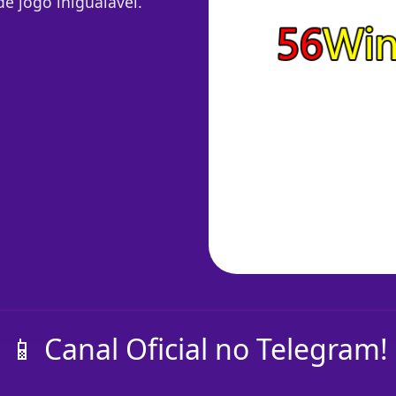
e jogo inigualável.
📱 Canal Oficial no Telegram!