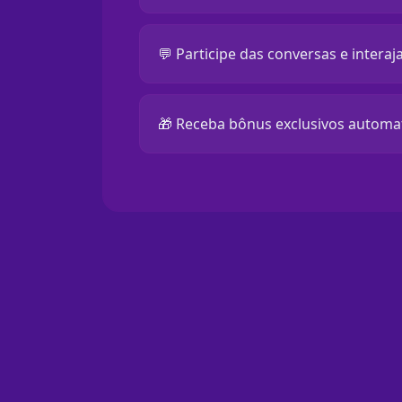
💬 Participe das conversas e interaj
🎁 Receba bônus exclusivos autom