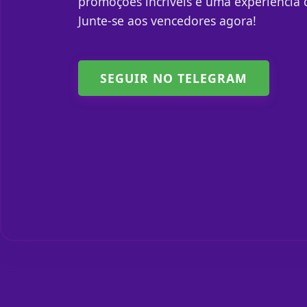
promoções incríveis e uma experiência d
Junte-se aos vencedores agora!
SEGUIR NO TELEGRAM