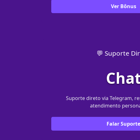
Ver Bônus
💬 Suporte Di
Cha
Suporte direto via Telegram, r
atendimento persona
Falar Suport