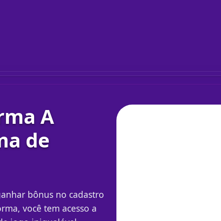
orma A
ma de
ganhar bônus no cadastro
orma, você tem acesso a