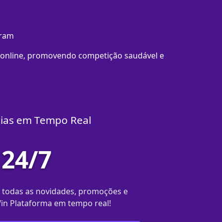
gram
s online, promovendo competição saudável e
cias em Tempo Real
24/7
e todas as novidades, promoções e
in Plataforma em tempo real!