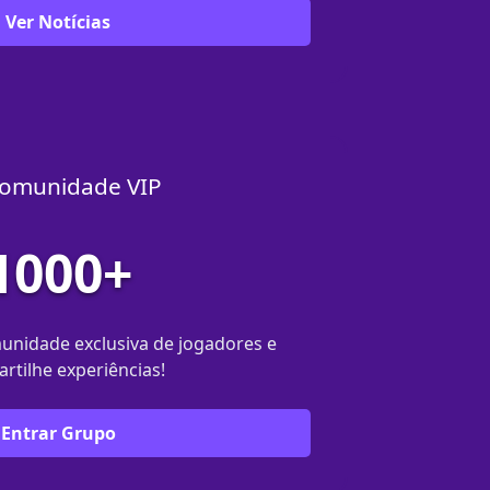
Ver Notícias
Comunidade VIP
1000+
unidade exclusiva de jogadores e
rtilhe experiências!
Entrar Grupo