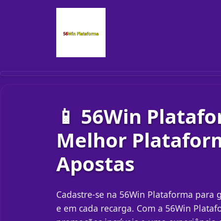
📱 56Win Plataf
Melhor Platafor
Apostas
Cadastre-se na 56Win Plataforma para 
e em cada recarga. Com a 56Win Plataf