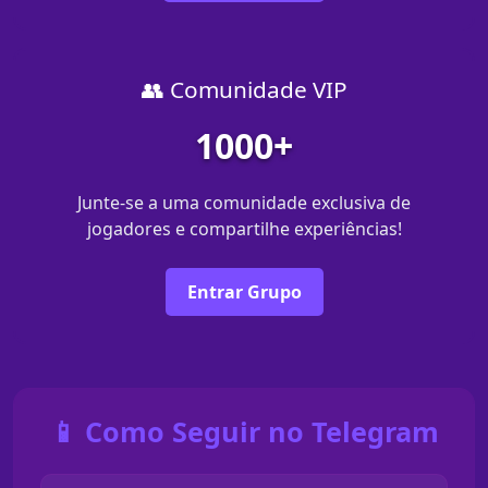
👥 Comunidade VIP
1000+
Junte-se a uma comunidade exclusiva de
jogadores e compartilhe experiências!
Entrar Grupo
📱 Como Seguir no Telegram