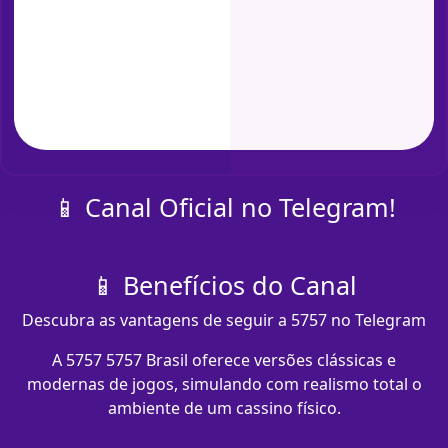
📱 Canal Oficial no Telegram!
📱 Benefícios do Canal
Descubra as vantagens de seguir a 5757 no Telegram
A 5757 5757 Brasil oferece versões clássicas e
modernas de jogos, simulando com realismo total o
ambiente de um cassino físico.