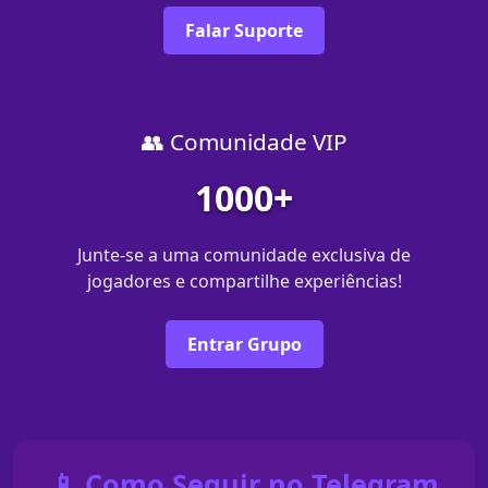
Falar Suporte
👥 Comunidade VIP
1000+
Junte-se a uma comunidade exclusiva de
jogadores e compartilhe experiências!
Entrar Grupo
📱 Como Seguir no Telegram