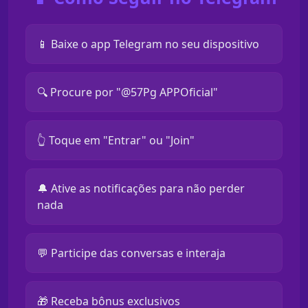
📱 Baixe o app Telegram no seu dispositivo
🔍 Procure por "@57Pg APPOficial"
👆 Toque em "Entrar" ou "Join"
🔔 Ative as notificações para não perder
nada
💬 Participe das conversas e interaja
🎁 Receba bônus exclusivos