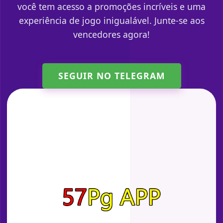
você tem acesso a promoções incríveis e uma
experiência de jogo inigualável. Junte-se aos
vencedores agora!
SEGUIR NO TELEGRAM