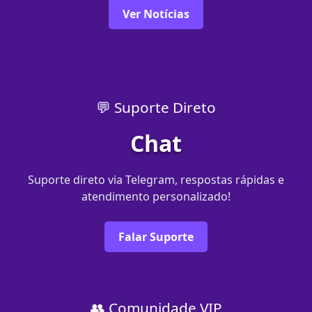
Ver Notícias
💬 Suporte Direto
Chat
Suporte direto via Telegram, respostas rápidas e
atendimento personalizado!
Falar Suporte
👥 Comunidade VIP