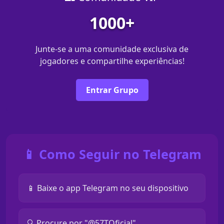
1000+
Junte-se a uma comunidade exclusiva de
jogadores e compartilhe experiências!
Entrar Grupo
📱 Como Seguir no Telegram
📱 Baixe o app Telegram no seu dispositivo
🔍 Procure por "@57TOficial"