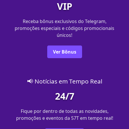
VIP
Receba bônus exclusivos do Telegram,
promoções especiais e códigos promocionais
únicos!
Ver Bônus
📢 Notícias em Tempo Real
24/7
Fique por dentro de todas as novidades,
promoções e eventos da 57T em tempo real!