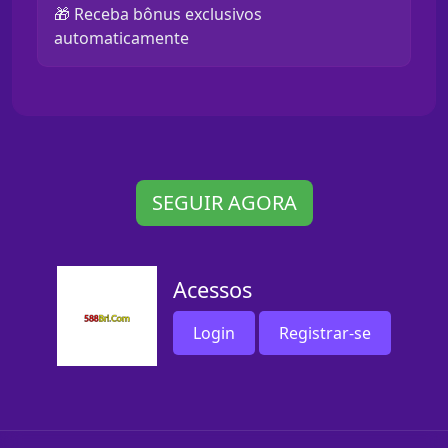
🎁 Receba bônus exclusivos
automaticamente
SEGUIR AGORA
Acessos
Login
Registrar-se