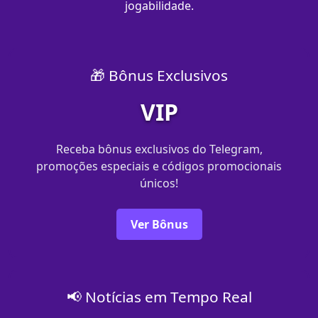
jogabilidade.
🎁 Bônus Exclusivos
VIP
Receba bônus exclusivos do Telegram,
promoções especiais e códigos promocionais
únicos!
Ver Bônus
📢 Notícias em Tempo Real