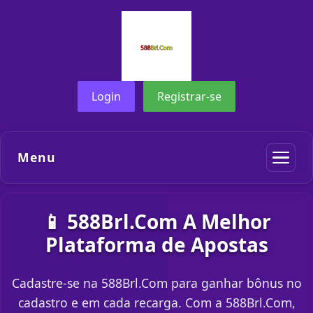
Login
Registrar-se
Menu
📱 588Brl.Com A Melhor
Plataforma de Apostas
Cadastre-se na 588Brl.Com para ganhar bônus no
cadastro e em cada recarga. Com a 588Brl.Com,