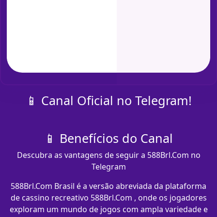
📱 Canal Oficial no Telegram!
📱 Benefícios do Canal
Descubra as vantagens de seguir a 588Brl.Com no
Telegram
588Brl.Com Brasil é a versão abreviada da plataforma
de cassino recreativo 588Brl.Com , onde os jogadores
exploram um mundo de jogos com ampla variedade e