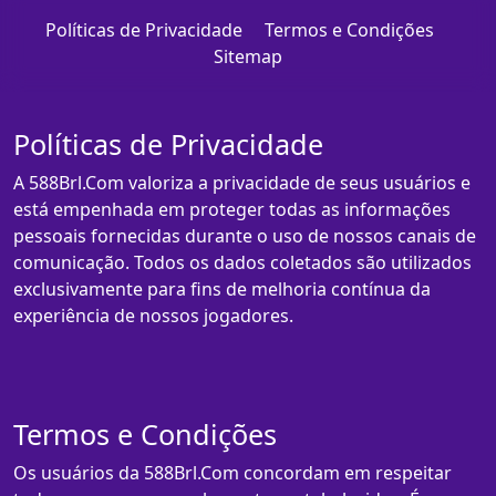
Políticas de Privacidade
Termos e Condições
Sitemap
Políticas de Privacidade
A 588Brl.Com valoriza a privacidade de seus usuários e
está empenhada em proteger todas as informações
pessoais fornecidas durante o uso de nossos canais de
comunicação. Todos os dados coletados são utilizados
exclusivamente para fins de melhoria contínua da
experiência de nossos jogadores.
Termos e Condições
Os usuários da 588Brl.Com concordam em respeitar