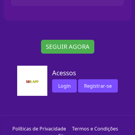
SEGUIR AGORA
Acessos
Login
Registrar-se
Políticas de Privacidade
Termos e Condições