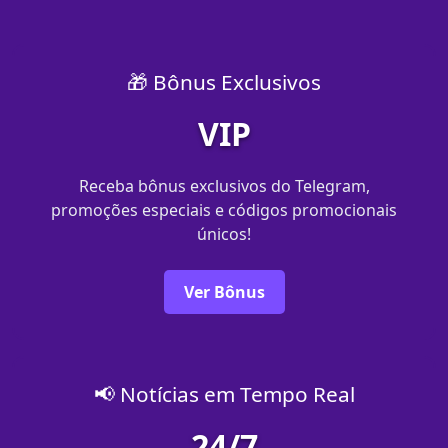
🎁 Bônus Exclusivos
VIP
Receba bônus exclusivos do Telegram,
promoções especiais e códigos promocionais
únicos!
Ver Bônus
📢 Notícias em Tempo Real
24/7