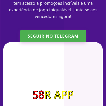
tem acesso a promoções incríveis e uma
experiência de jogo inigualável. Junte-se aos
vencedores agora!
SEGUIR NO TELEGRAM