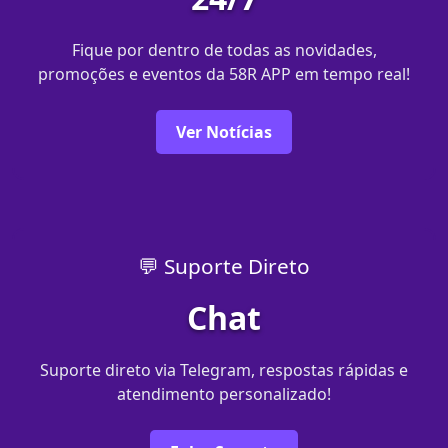
Fique por dentro de todas as novidades,
promoções e eventos da 58R APP em tempo real!
Ver Notícias
💬 Suporte Direto
Chat
Suporte direto via Telegram, respostas rápidas e
atendimento personalizado!