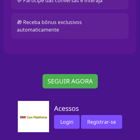
💬 Participe das conversas e interaja
🎁 Receba bônus exclusivos
automaticamente
SEGUIR AGORA
Acessos
Login
Registrar-se