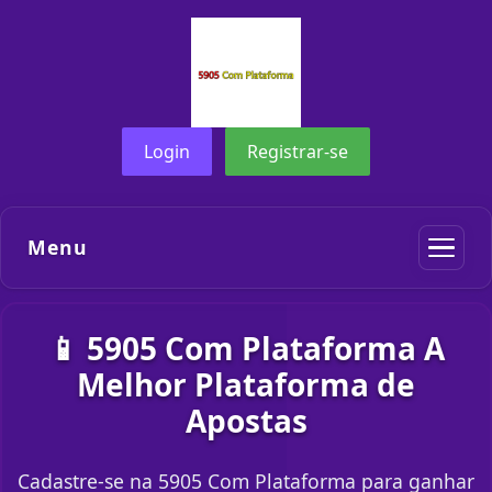
Login
Registrar-se
Menu
📱 5905 Com Plataforma A
Melhor Plataforma de
Apostas
Cadastre-se na 5905 Com Plataforma para ganhar