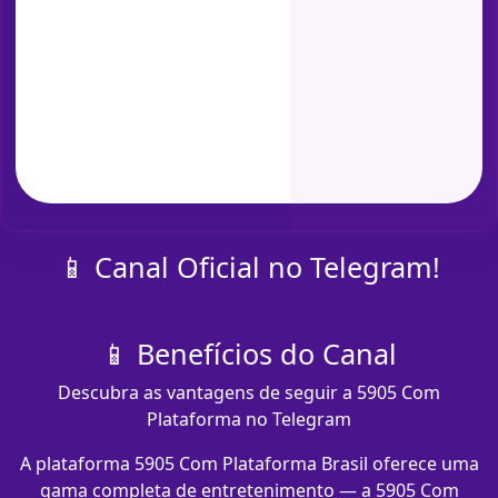
📱 Canal Oficial no Telegram!
📱 Benefícios do Canal
Descubra as vantagens de seguir a 5905 Com
Plataforma no Telegram
A plataforma 5905 Com Plataforma Brasil oferece uma
gama completa de entretenimento — a 5905 Com