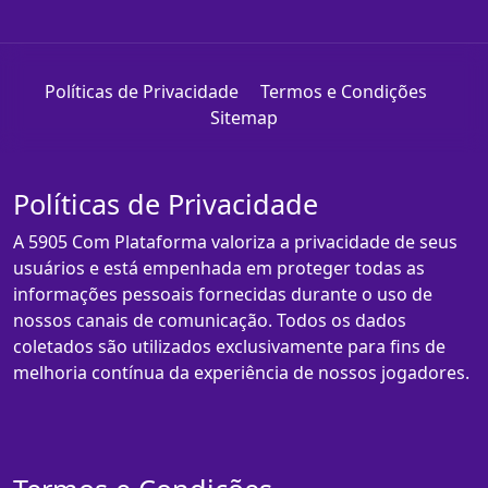
Políticas de Privacidade
Termos e Condições
Sitemap
Políticas de Privacidade
A 5905 Com Plataforma valoriza a privacidade de seus
usuários e está empenhada em proteger todas as
informações pessoais fornecidas durante o uso de
nossos canais de comunicação. Todos os dados
coletados são utilizados exclusivamente para fins de
melhoria contínua da experiência de nossos jogadores.