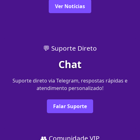
Ver Notícias
💬 Suporte Direto
Chat
Suporte direto via Telegram, respostas rápidas e
atendimento personalizado!
Falar Suporte
👥 Comunidade VIP