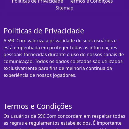
Políticas de Privacidade
Termos e Condições
Sitemap
Políticas de Privacidade
A 59C.Com valoriza a privacidade de seus usuários e
está empenhada em proteger todas as informações
pessoais fornecidas durante o uso de nossos canais de
comunicação. Todos os dados coletados são utilizados
exclusivamente para fins de melhoria contínua da
experiência de nossos jogadores.
Termos e Condições
Os usuários da 59C.Com concordam em respeitar todas
as regras e regulamentos estabelecidos. É importante