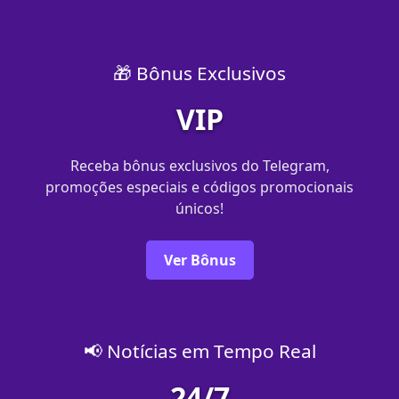
🎁 Bônus Exclusivos
VIP
Receba bônus exclusivos do Telegram,
promoções especiais e códigos promocionais
únicos!
Ver Bônus
📢 Notícias em Tempo Real
24/7