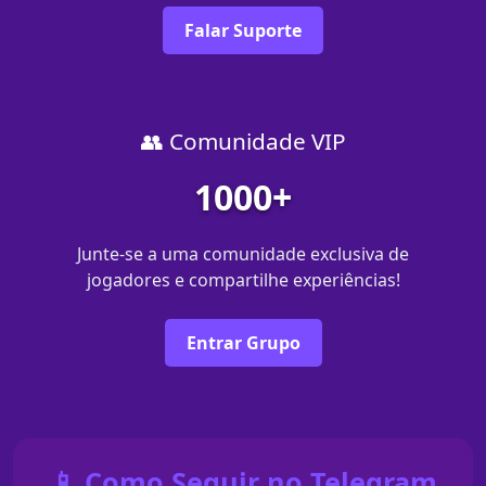
Falar Suporte
👥 Comunidade VIP
1000+
Junte-se a uma comunidade exclusiva de
jogadores e compartilhe experiências!
Entrar Grupo
📱 Como Seguir no Telegram