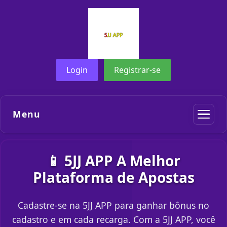
Login
Registrar-se
Menu
📱 5JJ APP A Melhor
Plataforma de Apostas
Cadastre-se na 5JJ APP para ganhar bônus no
cadastro e em cada recarga. Com a 5JJ APP, você