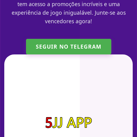
tem acesso a promoções incríveis e uma
experiência de jogo inigualável. Junte-se aos
vencedores agora!
SEGUIR NO TELEGRAM