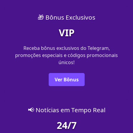
🎁 Bônus Exclusivos
VIP
Receba bônus exclusivos do Telegram,
promoções especiais e códigos promocionais
únicos!
Ver Bônus
📢 Notícias em Tempo Real
24/7