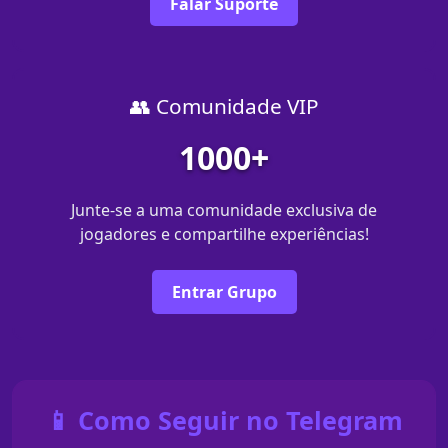
Falar Suporte
👥 Comunidade VIP
1000+
Junte-se a uma comunidade exclusiva de
jogadores e compartilhe experiências!
Entrar Grupo
📱 Como Seguir no Telegram