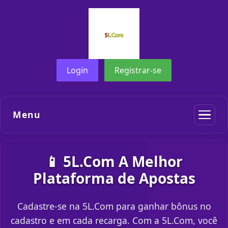
Login
Registrar-se
Menu
📱 5L.Com A Melhor
Plataforma de Apostas
Cadastre-se na 5L.Com para ganhar bônus no
cadastro e em cada recarga. Com a 5L.Com, você