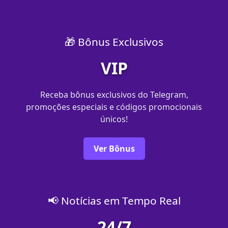
🎁 Bônus Exclusivos
VIP
Receba bônus exclusivos do Telegram,
promoções especiais e códigos promocionais
únicos!
Ver Bônus
📢 Notícias em Tempo Real
24/7