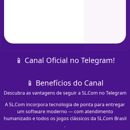
📱 Canal Oficial no Telegram!
📱 Benefícios do Canal
Descubra as vantagens de seguir a 5L.Com no Telegram
A 5L.Com incorpora tecnologia de ponta para entregar
um software moderno — com atendimento
humanizado e todos os jogos clássicos da 5L.Com Brasil
.