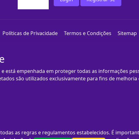
Políticas de Privacidade
Termos e Condições
Sitemap
de
os e está empenhada em proteger todas as informações pes
tados são utilizados exclusivamente para fins de melhoria
odas as regras e regulamentos estabelecidos. É important