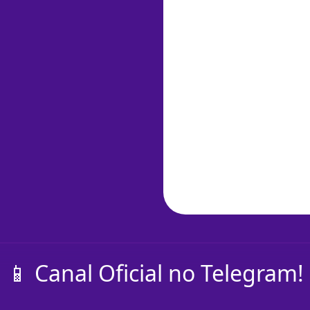
📱 Canal Oficial no Telegram!