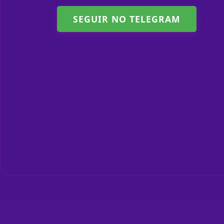
SEGUIR NO TELEGRAM