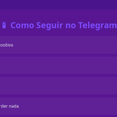
📱 Como Seguir no Telegram
ositivo
erder nada