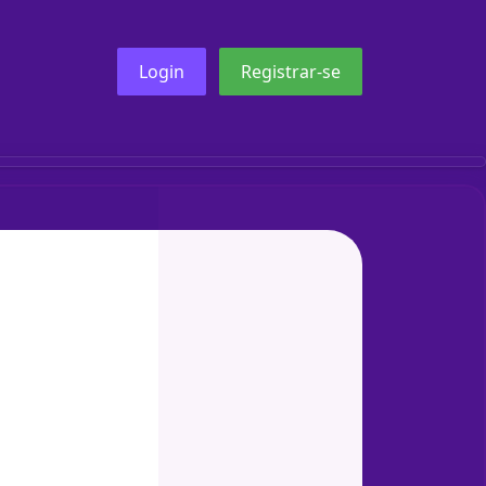
Login
Registrar-se